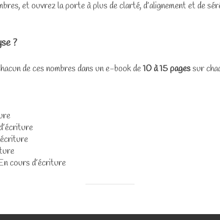
es, et ouvrez la porte à plus de clarté, d’alignement et de séré
yse ?
chacun de ces nombres dans un e-book de
10 à 15 pages
sur chaq
ure
d’écriture
écriture
iture
En cours d’écriture