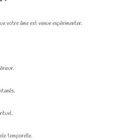
e que votre âme est venue expérimenter.
érieur.
ntanés.
ituel.
ole temporelle.