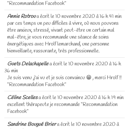
"Recommandation Facebook"
Annie Rotrou
a écrit le
10 novembre 2020
à
16 h 41 min
par ces temps un peu difficiles à vivre, où nous pouvons
être anxieux, stressé, vivant peut-être un certain mal
mal-être, je vous recommande une séance de soins
énergétiques avec Hrolf lemarchand, une personne
bienveillante, rassurante, très professionnelle.
Guets Delachapelle
a écrit le
10 novembre 2020
à
16 h
36 min
Je suis venu ,j'ai vu et je suis convaincu 😁 , merci Hrolf !!
"Recommandation Facebook"
Céline Scelles
a écrit le
10 novembre 2020
à
16 h 19 min
excellent thérapeute je recommande "Recommandation
Facebook"
Sandrine Bougué Brier
a écrit le
10 novembre 2020
à