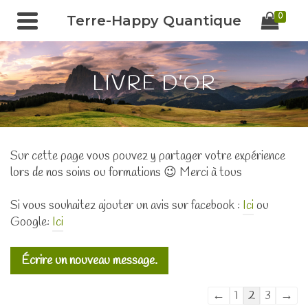
0
Terre-Happy Quantique
LIVRE D’OR
Sur cette page vous pouvez y partager votre expérience
lors de nos soins ou formations 😉 Merci à tous
Si vous souhaitez ajouter un avis sur facebook :
Ici
ou
Google:
Ici
Navigation
←
1
2
3
→