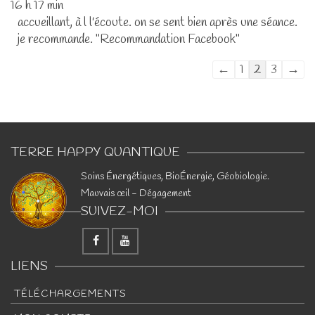
16 h 17 min
accueillant, à l l'écoute. on se sent bien après une séance.
je recommande. "Recommandation Facebook"
Navigation
←
1
2
3
→
dans
la
liste
du
TERRE HAPPY QUANTIQUE
livre
d’or
​Soins Énergétiques, BioÉnergie, Géobiologie.
Mauvais œil - Dégagement
SUIVEZ-MOI
LIENS
TÉLÉCHARGEMENTS