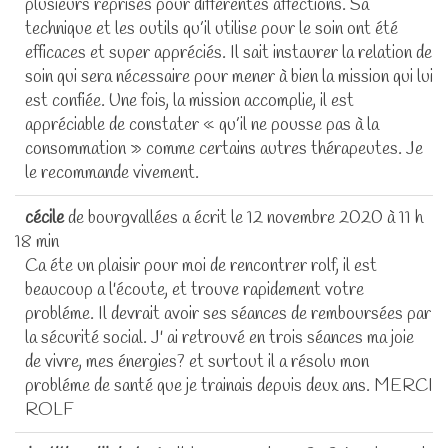
plusieurs reprises pour différentes affections. Sa
technique et les outils qu’il utilise pour le soin ont été
efficaces et super appréciés. Il sait instaurer la relation de
soin qui sera nécessaire pour mener à bien la mission qui lui
est confiée. Une fois, la mission accomplie, il est
appréciable de constater « qu’il ne pousse pas à la
consommation » comme certains autres thérapeutes. Je
le recommande vivement.
cécile
de
bourgvallées
a écrit le
12 novembre 2020
à
11 h
18 min
Ca éte un plaisir pour moi de rencontrer rolf, il est
beaucoup a l'écoute, et trouve rapidement votre
probléme. Il devrait avoir ses séances de remboursées par
la sécurité social. J' ai retrouvé en trois séances ma joie
de vivre, mes énergies? et surtout il a résolu mon
probléme de santé que je trainais depuis deux ans. MERCI
ROLF