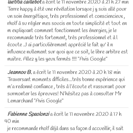
laetitia caillebot
a écrit le
11 novembre 2020
à
21 h 27 min
Terre happy à été une révélation lorsque j y suis allé pour
un soin énergétique, très professionnel et consciencieux ,
rholf à su régler mes soucis en toute simplicité et tout en
m expliquant comment fonctionnent les énergies, je le
recommande très fortement, très professionnel et à l
écoute .J ai particulièrement apprécié le fait qu' il n
influence nullement sur quoi que ce soit, le libre arbitre est
maitre. Allez y les yeux fermés !!!! "Avis Google"
Jeannou B.
a écrit le
11 novembre 2020
à
20 h 18 min
Traversant moments difficiles...très bonne expérience qui
m’a redonné confiance , très à l’écoute et rassurant pour
surmonter les épreuves! N’hésitez pas à consulter Mr
Lemarchand "Avis Google"
Fabienne Spaolonzi
a écrit le
11 novembre 2020
à
17 h
40 min
je recommande rholf déjà dans sa façon d accueillir, il sait