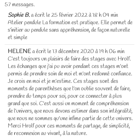
dans
57 messages.
la
Sophie B.
a écrit le
25 février 2022
à
18 h 04 min
liste
Atelier pendule La formation est pratique. Elle permet de
du
s'initier au pendule sans appréhension, de façon naturelle
livre
et simple
d’or
HELENE
a écrit le
13 décembre 2020
à
19 h 06 min
C'est toujours un plaisirs de faire des stages avec Hrolf.
Les échanges que j'ai pu avoir pendant ces stages m'ont
permis de prendre soin de moi et m'ont redonné confiance.
Je crois en moi et je m'estime. Ces stages sont des
moments de parenthèses que l'on oublie souvent de faire,
prendre du temps pour soi, pour ce connecter à plus
grand que soi. C'est aussi un moment de compréhension
de l'univers, que nous devons estimer dans son intégralité,
que nous ne sommes qu'une infime partie de cette univers.
Merci Hrolf pour ces moments de partage, de simplicité,
de reconnexion au vivant, à la nature.