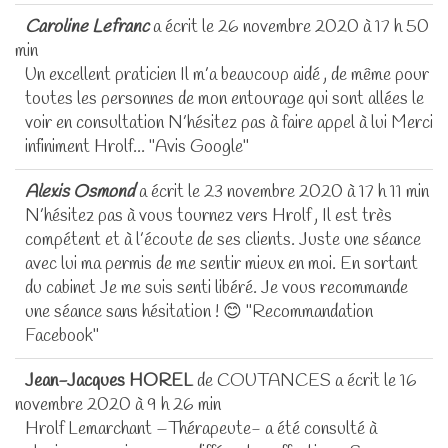
Caroline Lefranc
a écrit le
26 novembre 2020
à
17 h 50
min
Un excellent praticien Il m’a beaucoup aidé , de même pour
toutes les personnes de mon entourage qui sont allées le
voir en consultation N’hésitez pas à faire appel à lui Merci
infiniment Hrolf... "Avis Google"
Alexis Osmond
a écrit le
23 novembre 2020
à
17 h 11 min
N’hésitez pas à vous tournez vers Hrolf , Il est très
compétent et à l’écoute de ses clients. Juste une séance
avec lui ma permis de me sentir mieux en moi. En sortant
du cabinet Je me suis senti libéré. Je vous recommande
une séance sans hésitation ! 😊 "Recommandation
Facebook"
Jean-Jacques HOREL
de
COUTANCES
a écrit le
16
novembre 2020
à
9 h 26 min
Hrolf Lemarchant –Thérapeute- a été consulté à