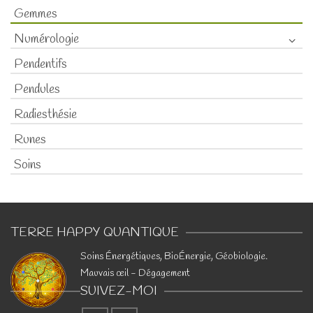
Gemmes
Numérologie
Pendentifs
Pendules
Radiesthésie
Runes
Soins
TERRE HAPPY QUANTIQUE
​Soins Énergétiques, BioÉnergie, Géobiologie.
Mauvais œil - Dégagement
SUIVEZ-MOI