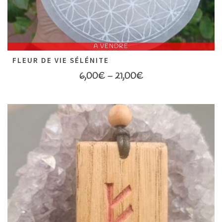
A VENDRE
FLEUR DE VIE SÉLÉNITE
6,00
€
–
21,00
€