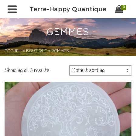
0
Terre-Happy Quantique
GEMMES
ACCUEIL
»
BOUTIQUE
»
GEMMES
Showing all 3 results