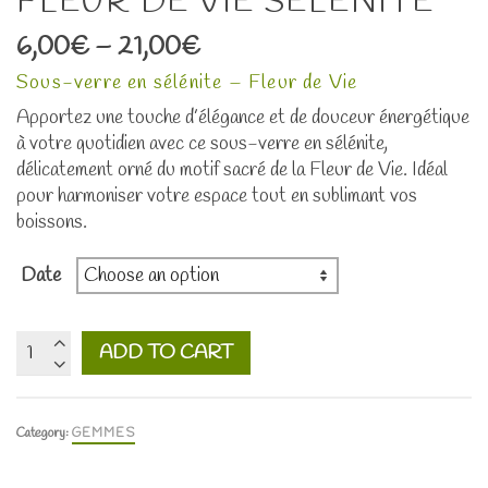
FLEUR DE VIE SÉLÉNITE
6,00
€
–
21,00
€
Sous-verre en sélénite – Fleur de Vie
Apportez une touche d’élégance et de douceur énergétique
à votre quotidien avec ce sous-verre en sélénite,
délicatement orné du motif sacré de la Fleur de Vie. Idéal
pour harmoniser votre espace tout en sublimant vos
boissons.
Date
Fleur
ADD TO CART
de
vie
sélénite
Category:
GEMMES
quantity