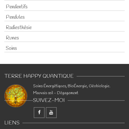
Pendentifs
Pendules
Radiesthésie
Runes
Soins
TERRE HAPPY QUANTIQUE
​Soins Énergétiques, BioÉnergie, Géobiologie.
Mauvais œil - Dégagement
SUIVEZ-MOI
LIENS