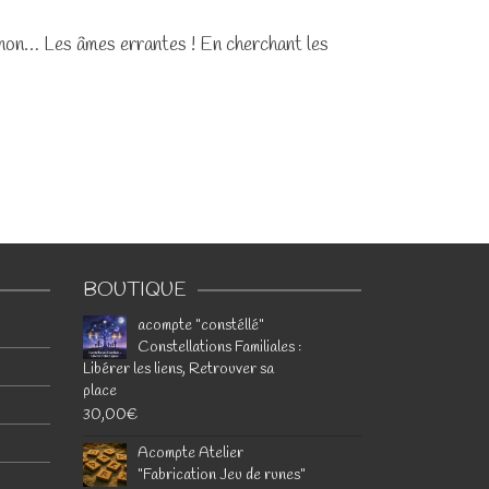
u non… Les âmes errantes ! En cherchant les
BOUTIQUE
acompte "constéllé"
Constellations Familiales :
Libérer les liens, Retrouver sa
place
30,00
€
Acompte Atelier
"Fabrication Jeu de runes"