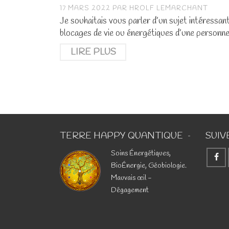
17 MARS 2022
PAR
HROLF LEMARCHANT
Je souhaitais vous parler d’un sujet intéressa
blocages de vie ou énergétiques d’une personne
LIRE PLUS
TERRE HAPPY QUANTIQUE
SUIV
​Soins Énergétiques,
BioÉnergie, Géobiologie.
Mauvais œil -
Dégagement