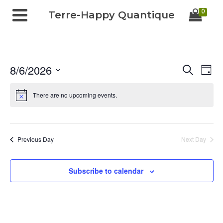
0
Terre-Happy Quantique
8/6/2026
Ev
Events
Search
Day
Select
Vi
Search
date.
There are no upcoming events.
Na
and
Views
Previous Day
Next Day
Navigat
Subscribe to calendar