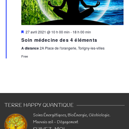
Featured
27 avril 2021 @ 10 h 00 min
-
18 h 00 min
Soin médecine des 4 éléments
A distance
2A Place de l'orangerie, Torigny-les-villes
Free
TERRE HAPPY QUANTIQUE
​Soins Énergétiques, BioÉnergie, Géobiologie.
Mauvais œil - Dégagement