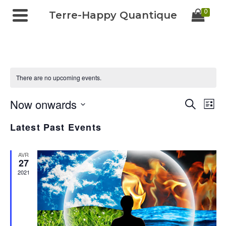
0
Terre-Happy Quantique
There are no upcoming events.
Now onwards
Ev
Events
Search
List
Select
Vi
Search
Latest Past Events
date.
Na
and
AVR
27
Views
2021
Navigat